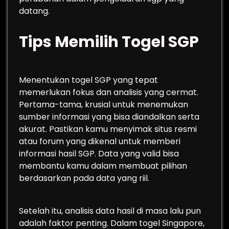
datang.
Tips Memilih Togel SGP
Menentukan togel SGP yang tepat
memerlukan fokus dan analisis yang cermat.
Pertama-tama, krusial untuk menemukan
sumber informasi yang bisa diandalkan serta
akurat. Pastikan kamu menyimak situs resmi
atau forum yang dikenal untuk memberi
informasi hasil SGP. Data yang valid bisa
membantu kamu dalam membuat pilihan
berdasarkan pada data yang riil.
Setelah itu, analisis data hasil di masa lalu pun
adalah faktor penting. Dalam togel Singapore,