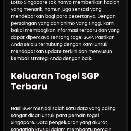
Lotto Singapore tak hanya memberikan hadiah
yang menarik, namun juga sensasi yang
mendebarkan bagi para pesertanya. Dengan
persaingan yang dan animo yang tinggi, kami
bakal membagikan informasi terbaru dan yang
dapat dipercaya tentang togel SGP. Pastikan
Anda selalu terhubung dengan kami untuk
mendapatkan update terkini dan menyusun
kembali strategi Anda dengan baik.
Keluaran Togel SGP
Terbaru
Hasil SGP menjadi salah satu data yang paling
sangat dicari untuk para pemain togel
Singapore. Data pengeluaran yang akurat
sangatlah krusial dalam membantu pemain