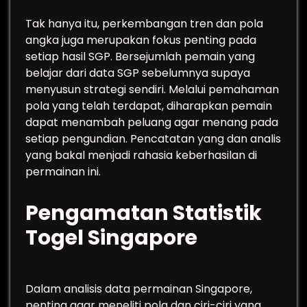
Tak hanya itu, perkembangan tren dan pola
angka juga merupakan fokus penting pada
setiap hasil SGP. Bersejumlah pemain yang
belajar dari data SGP sebelumnya supaya
menyusun strategi sendiri. Melalui pemahaman
pola yang telah terdapat, diharapkan pemain
dapat menambah peluang agar menang pada
setiap pengundian. Pencatatan yang dan analis
yang bakal menjadi rahasia keberhasilan di
permainan ini.
Pengamatan Statistik
Togel Singapore
Dalam analisis data permainan Singapore,
penting agar meneliti pola dan ciri-ciri yang