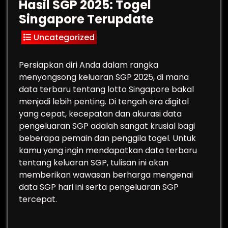
Hasil SGP 2025: Togel
Singapore Terupdate
Uncategorized
Persiapkan diri Anda dalam rangka
menyongsong keluaran SGP 2025, di mana
data terbaru tentang lotto Singapore bakal
menjadi lebih penting. Di tengah era digital
yang cepat, kecepatan dan akurasi data
pengeluaran SGP adalah sangat krusial bagi
beberapa pemain dan penggila togel. Untuk
kamu yang ingin mendapatkan data terbaru
tentang keluaran SGP, tulisan ini akan
memberikan wawasan berharga mengenai
data SGP hari ini serta pengeluaran SGP
tercepat.