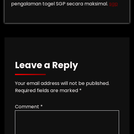
pengalaman togel SGP secara maksimal.
sgp
Leave a Reply
Your email address will not be published.
Required fields are marked
*
Comment
*