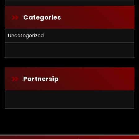
Categories
Uncategorized
Partnersip