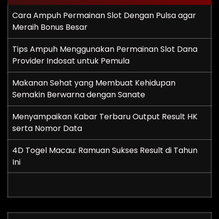
Cara Ampuh Permainan Slot Dengan Pulsa agar
Meraih Bonus Besar
Tips Ampuh Menggunakan Permainan Slot Dana
Provider Indosat untuk Pemula
Makanan Sehat yang Membuat Kehidupan
Semakin Berwarna dengan Sanate
Menyampaikan Kabar Terbaru Output Result HK
serta Nomor Data
4D Togel Macau: Ramuan Sukses Result di Tahun
Ini