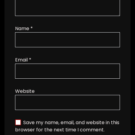
Name
*
Email
*
Website
Save my name, email, and website in this
browser for the next time I comment.