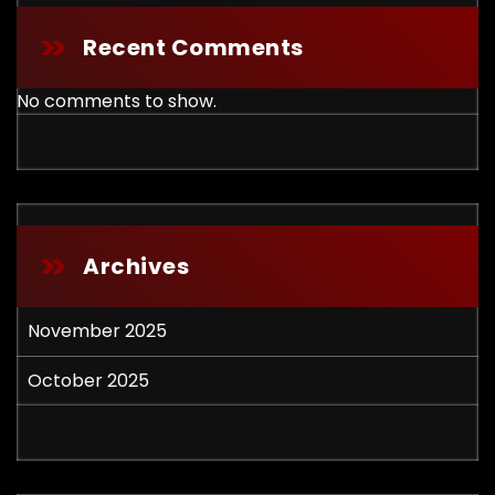
Recent Comments
No comments to show.
Archives
November 2025
October 2025