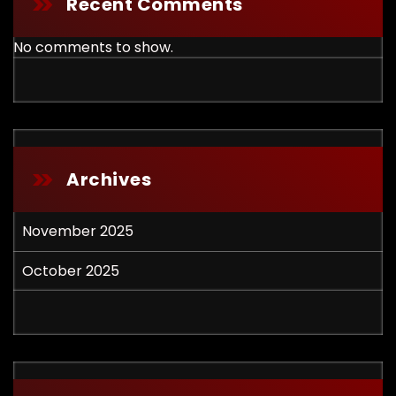
Recent Comments
No comments to show.
Archives
November 2025
October 2025