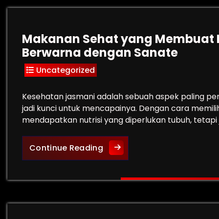
Makanan Sehat yang Membuat 
Berwarna dengan Sanate
Uncategorized
Kesehatan jasmani adalah sebuah aspek paling pent
jadi kunci untuk mencapainya. Dengan cara memili
mendapatkan nutrisi yang diperlukan tubuh, tetapi 
Makanan Sehat yang Membu
Continue Reading