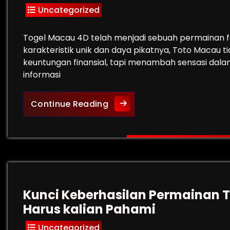
Uncategorized
Togel Macau 4D telah menjadi sebuah permainan fav
karakteristik unik dan daya pikatnya, Toto Maca
keuntungan finansial, tapi menambah sensasi dala
informasi
4D Togel Macau: Ramuan Suk
Continue Reading
Kunci Keberhasilan Permainan T
Harus kalian Pahami
Uncategorized