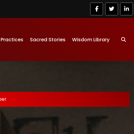
 Practices
Sacred Stories
Wisdom Library
ber