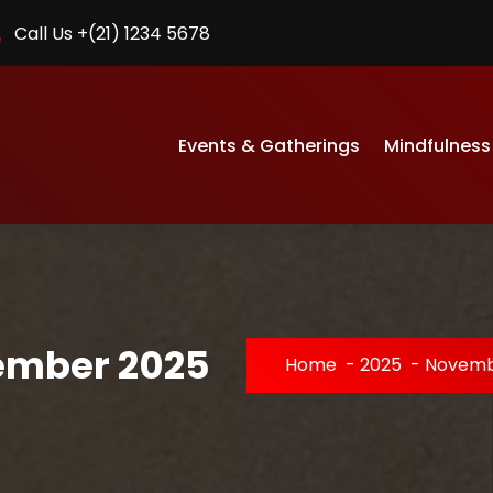
Call Us +(21) 1234 5678
Events & Gatherings
Mindfulness
ember 2025
Home
-
2025
-
Novem