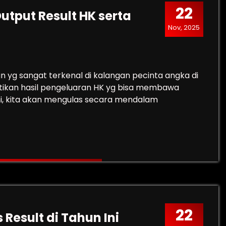
22
tput Result HK serta
Nov, 2025
 yg sangat terkenal di kalangan pecinta angka di
ntikan hasil pengeluaran HK yg bisa membawa
ni, kita akan mengulas secara mendalam
u Output Result HK serta Nomor Data
22
Result di Tahun Ini