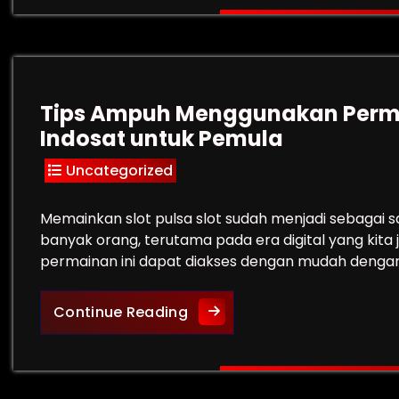
Tips Ampuh Menggunakan Perma
Indosat untuk Pemula
Uncategorized
Memainkan slot pulsa slot sudah menjadi sebagai sa
banyak orang, terutama pada era digital yang kita 
permainan ini dapat diakses dengan mudah dengan 
Tips Ampuh Menggunakan Pe
Continue Reading