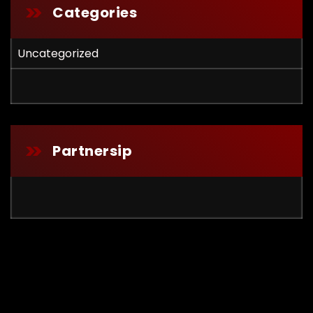
Categories
Uncategorized
Partnersip