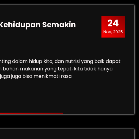
24
Kehidupan Semakin
Nov, 2025
ing dalam hidup kita, dan nutrisi yang baik dapat
h bahan makanan yang tepat, kita tidak hanya
juga juga bisa menikmati rasa
at Kehidupan Semakin Berwarna dengan Sanate