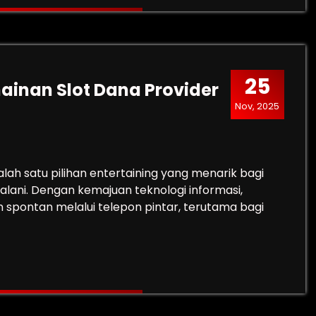
25
inan Slot Dana Provider
Nov, 2025
lah satu pilihan entertaining yang menarik bagi
jalani. Dengan kemajuan teknologi informasi,
spontan melalui telepon pintar, terutama bagi
rmainan Slot Dana Provider Indosat untuk Pemula