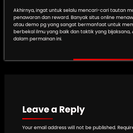
Akhirnya, ingat untuk selalu mencari-cari tauta
penawaran dan reward. Banyak situs online men
atau demo pg yang sangat bermanfaat untuk me
berbekal ilmu yang baik dan taktik yang bijaksan
dalam permainan ini.
Leave a Reply
Your email address will not be published.
Requir