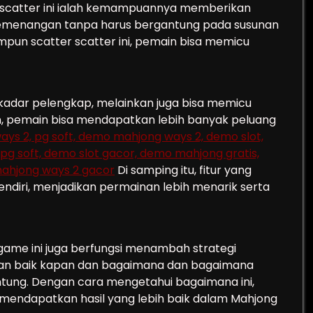
ri scatter ini ialah kemampuannya memberikan
emenangan tanpa harus bergantung pada susunan
mpun scatter scatter ini, pemain bisa memicu
sekadar pelengkap, melainkan juga bisa memicu
n, pemain bisa mendapatkan lebih banyak peluang
ys 2, pg soft, demo mahjong ways 2, demo slot,
pg soft, demo slot gacor, demo mahjong gratis,
mahjong ways 2 gacor
Di samping itu, fitur yang
endiri, menjadikan permainan lebih menarik serta
ame ini juga berfungsi menambah strategi
an baik kapan dan bagaimana dan bagaimana
ntung. Dengan cara mengetahui bagaimana ini,
 mendapatkan hasil yang lebih baik dalam Mahjong