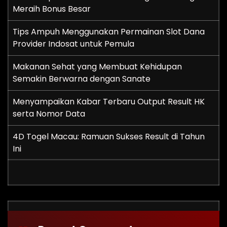
Meraih Bonus Besar
Tips Ampuh Menggunakan Permainan Slot Dana
Provider Indosat untuk Pemula
Makanan Sehat yang Membuat Kehidupan
Semakin Berwarna dengan Sanate
Menyampaikan Kabar Terbaru Output Result HK
serta Nomor Data
4D Togel Macau: Ramuan Sukses Result di Tahun
Ini