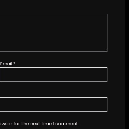
Email
*
rowser for the next time I comment.