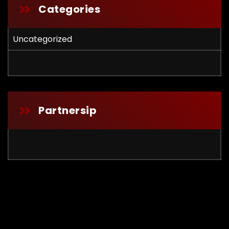
Categories
Uncategorized
Partnersip