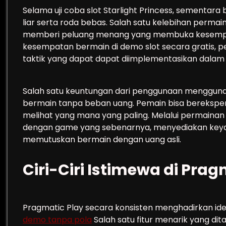
Selama uji coba slot Starlight Princess, sementara 
liar serta roda bebas. Salah satu kelebihan permai
memberi peluang menang yang membuka kesempat
kesempatan bermain di demo slot secara gratis,
taktik yang dapat dapat diimplementasikan dala
Salah satu keuntungan dari penggunaan menggun
bermain tanpa beban uang. Pemain bisa bereksper
melihat yang mana yang paling. Melalui permainan d
dengan game yang sebenarnya, menyediakan key
memutuskan bermain dengan uang asli.
Ciri-Ciri Istimewa di Prag
Pragmatic Play secara konsisten menghadirkan ide-
demo tanpa pola
Salah satu fitur menarik yang d