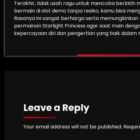
Terakhir, tidak usah ragu untuk mencoba berlati
bermain di slot demo tanpa resiko, kamu bisa mengas
Rasanya ini sangat berharga serta memungkinka
permainan Starlight Princess agar saat main de
kepercayaan diri dan pengertian yang baik dalam
Leave a Reply
Your email address will not be published.
Requir