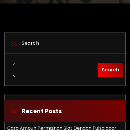
Search
Search
Recent Posts
Cara Ampuh Permainan Slot Dengan Pulsa agar