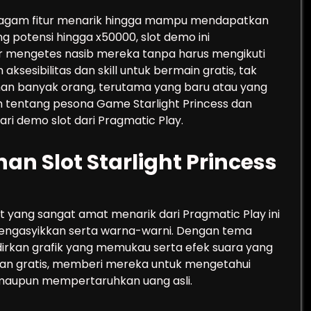
beragam fitur menarik hingga mampu mendapatkan
 potensi hingga x50000, slot demo ini
mengetes nasib mereka tanpa harus mengikuti
esibilitas dan skill untuk bermain gratis, tak
ihan banyak orang, terutama yang baru atau yang
am tentang pesona Game Starlight Princess dan
i demo slot dari Pragmatic Play.
an Slot Starlight Princess
t yang sangat amat menarik dari Pragmatic Play ini
ngasyikkan serta warna-warni. Dengan tema
hadirkan grafik yang memukau serta efek suara yang
gan gratis, memberi mereka untuk mengetahui
 maupun mempertaruhkan uang asli.