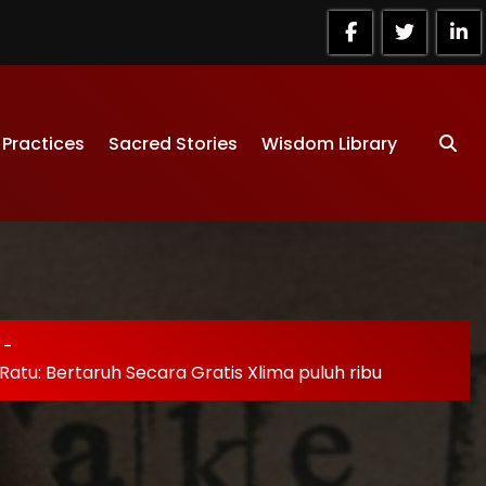
 Practices
Sacred Stories
Wisdom Library
-
Ratu: Bertaruh Secara Gratis Xlima puluh ribu