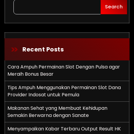
Search
Recent Posts
Cara Ampuh Permainan Slot Dengan Pulsa agar
Meraih Bonus Besar
Tips Ampuh Menggunakan Permainan Slot Dana
Provider Indosat untuk Pemula
Makanan Sehat yang Membuat Kehidupan
Semakin Berwarna dengan Sanate
Menyampaikan Kabar Terbaru Output Result HK