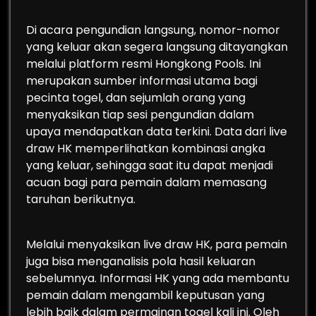
Di acara pengundian langsung, nomor-nomor
yang keluar akan segera langsung ditayangkan
melalui platform resmi Hongkong Pools. Ini
merupakan sumber informasi utama bagi
pecinta togel, dan sejumlah orang yang
menyaksikan tiap sesi pengundian dalam
upaya mendapatkan data terkini. Data dari live
draw HK memperlihatkan kombinasi angka
yang keluar, sehingga saat itu dapat menjadi
acuan bagi para pemain dalam memasang
taruhan berikutnya.
Melalui menyaksikan live draw HK, para pemain
juga bisa menganalisis pola hasil keluaran
sebelumnya. Informasi HK yang ada membantu
pemain dalam mengambil keputusan yang
lebih baik dalam permainan togel kali ini. Oleh