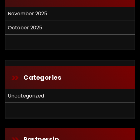
November 2025
October 2025
Categories
Uncategorized
Partnersip