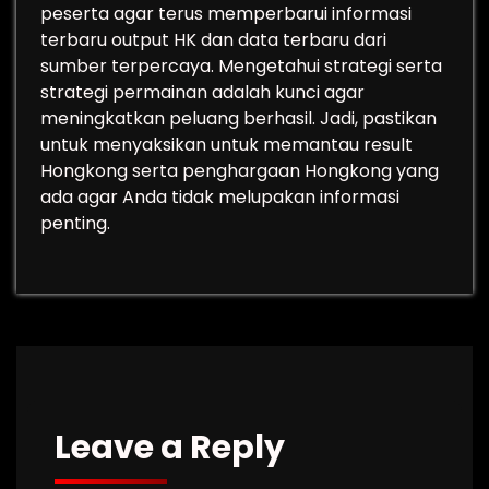
peserta agar terus memperbarui informasi
terbaru output HK dan data terbaru dari
sumber terpercaya. Mengetahui strategi serta
strategi permainan adalah kunci agar
meningkatkan peluang berhasil. Jadi, pastikan
untuk menyaksikan untuk memantau result
Hongkong serta penghargaan Hongkong yang
ada agar Anda tidak melupakan informasi
penting.
Leave a Reply