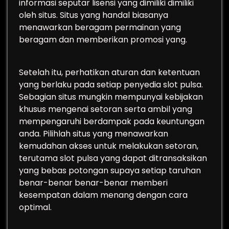
informasi seputar lisensi yang dimiliki dimiliki
oleh situs. Situs yang handal biasanya
menawarkan beragam permainan yang
beragam dan memberikan promosi yang.
Setelah itu, perhatikan aturan dan ketentuan
yang berlaku pada setiap penyedia slot pulsa.
Sebagian situs mungkin mempunyai kebijakan
khusus mengenai setoran serta ambil yang
mempengaruhi berdampak pada keuntungan
anda. Pilihlah situs yang menawarkan
kemudahan akses untuk melakukan setoran,
terutama slot pulsa yang dapat ditransaksikan
yang bebas potongan supaya setiap taruhan
benar-benar benar-benar memberi
kesempatan dalam menang dengan cara
optimal.