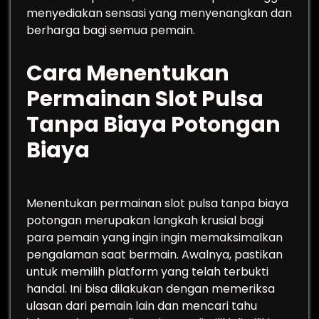
menyediakan sensasi yang menyenangkan dan
berharga bagi semua pemain.
Cara Menentukan
Permainan Slot Pulsa
Tanpa Biaya Potongan
Biaya
Menentukan permainan slot pulsa tanpa biaya
potongan merupakan langkah krusial bagi
para pemain yang ingin ingin memaksimalkan
pengalaman saat bermain. Awalnya, pastikan
untuk memilih platform yang telah terbukti
handal. Ini bisa dilakukan dengan memeriksa
ulasan dari pemain lain dan mencari tahu