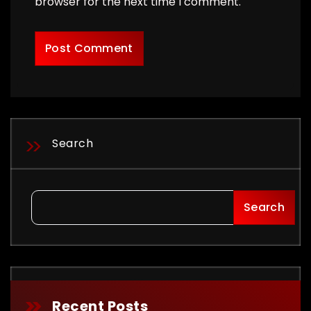
browser for the next time I comment.
Search
Search
Recent Posts