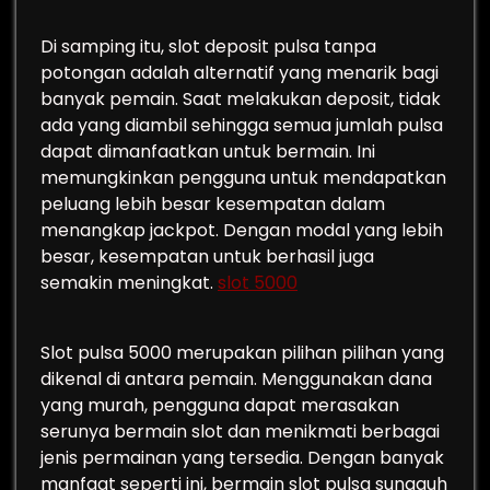
Di samping itu, slot deposit pulsa tanpa
potongan adalah alternatif yang menarik bagi
banyak pemain. Saat melakukan deposit, tidak
ada yang diambil sehingga semua jumlah pulsa
dapat dimanfaatkan untuk bermain. Ini
memungkinkan pengguna untuk mendapatkan
peluang lebih besar kesempatan dalam
menangkap jackpot. Dengan modal yang lebih
besar, kesempatan untuk berhasil juga
semakin meningkat.
slot 5000
Slot pulsa 5000 merupakan pilihan pilihan yang
dikenal di antara pemain. Menggunakan dana
yang murah, pengguna dapat merasakan
serunya bermain slot dan menikmati berbagai
jenis permainan yang tersedia. Dengan banyak
manfaat seperti ini, bermain slot pulsa sungguh