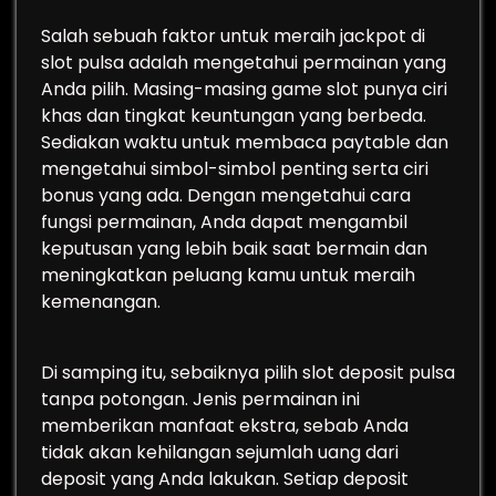
Salah sebuah faktor untuk meraih jackpot di
slot pulsa adalah mengetahui permainan yang
Anda pilih. Masing-masing game slot punya ciri
khas dan tingkat keuntungan yang berbeda.
Sediakan waktu untuk membaca paytable dan
mengetahui simbol-simbol penting serta ciri
bonus yang ada. Dengan mengetahui cara
fungsi permainan, Anda dapat mengambil
keputusan yang lebih baik saat bermain dan
meningkatkan peluang kamu untuk meraih
kemenangan.
Di samping itu, sebaiknya pilih slot deposit pulsa
tanpa potongan. Jenis permainan ini
memberikan manfaat ekstra, sebab Anda
tidak akan kehilangan sejumlah uang dari
deposit yang Anda lakukan. Setiap deposit