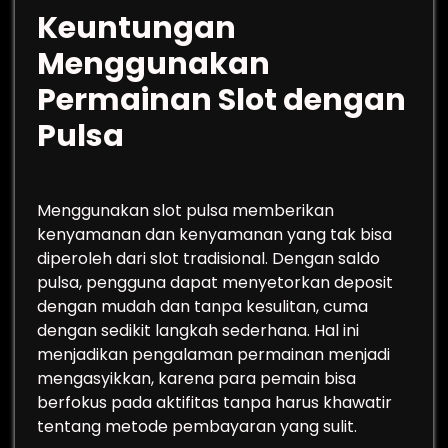
Keuntungan
Menggunakan
Permainan Slot dengan
Pulsa
Menggunakan slot pulsa memberikan
kenyamanan dan kenyamanan yang tak bisa
diperoleh dari slot tradisional. Dengan saldo
pulsa, pengguna dapat menyetorkan deposit
dengan mudah dan tanpa kesulitan, cuma
dengan sedikit langkah sederhana. Hal ini
menjadikan pengalaman permainan menjadi
mengasyikkan, karena para pemain bisa
berfokus pada aktifitas tanpa harus khawatir
tentang metode pembayaran yang sulit.