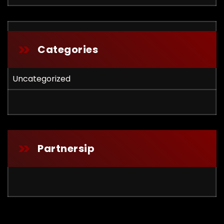
Categories
Uncategorized
Partnersip