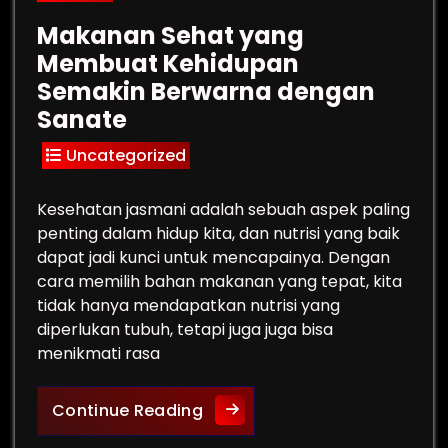
Makanan Sehat yang
Membuat Kehidupan
Semakin Berwarna dengan
Sanate
Uncategorized
Kesehatan jasmani adalah sebuah aspek paling
penting dalam hidup kita, dan nutrisi yang baik
dapat jadi kunci untuk mencapainya. Dengan
cara memilih bahan makanan yang tepat, kita
tidak hanya mendapatkan nutrisi yang
diperlukan tubuh, tetapi juga juga bisa
menikmati rasa
Makanan Sehat yang Membua
Continue Reading