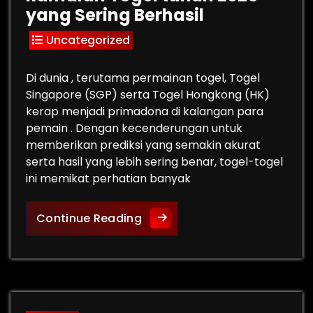
yang Sering Berhasil
Uncategorized
Di dunia , terutama permainan togel, Togel
Singapore (SGP) serta Togel Hongkong (HK)
kerap menjadi primadona di kalangan para
pemain . Dengan kecenderungan untuk
memberikan prediksi yang semakin akurat
serta hasil yang lebih sering benar, togel-togel
ini memikat perhatian banyak
Rahasia SGP serta Hongkong:
Continue Reading