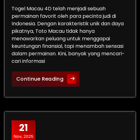
Togel Macau 4D telah menjadi sebuah
permainan favorit oleh para pecinta judi di
Indonesia. Dengan karakteristik unik dan daya
pikatnya, Toto Macau tidak hanya
menawarkan peluang untuk menggapai
keuntungan finansial, tapi menambah sensasi
dalam permainan. Kini, banyak yang mencari-
cari informasi
4D Togel Macau: Ramuan Suks
Continue Reading
21
Nov, 2025