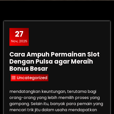
27
Nov, 2025
Cara Ampuh Permainan Slot
Dengan Pulsa agar Meraih
Bonus Besar
Uncategorized
mendatangkan keuntungan, terutama bagi
orang-orang yang lebih memilih proses yang
gampang. Selain itu, banyak para pemain yang
mencari trik jitu dalam usaha mendapatkan