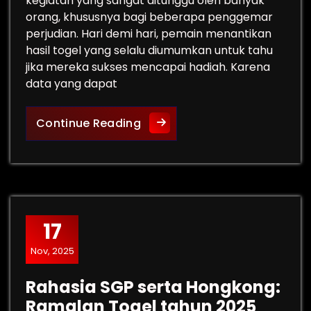
kegiatan yang sangat ditunggu oleh banyak
orang, khususnya bagi beberapa penggemar
perjudian. Hari demi hari, pemain menantikan
hasil togel yang selalu diumumkan untuk tahu
jika mereka sukses mencapai hadiah. Karena
data yang dapat
Output Togel Maka Saat ini: 
Continue Reading
17
Nov, 2025
Rahasia SGP serta Hongkong:
Ramalan Togel tahun 2025