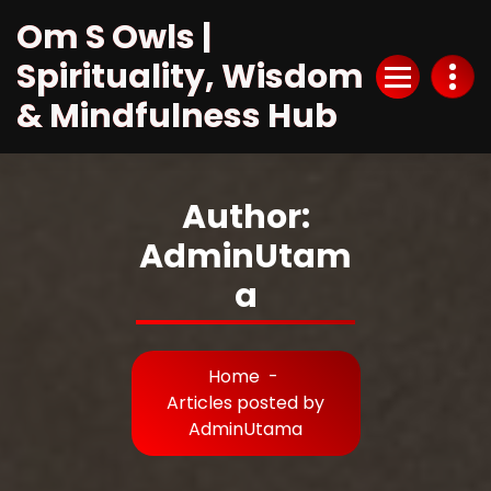
Skip
Om S Owls |
to
Content
Spirituality, Wisdom
& Mindfulness Hub
Author:
AdminUtam
a
Home
-
Articles posted by
AdminUtama